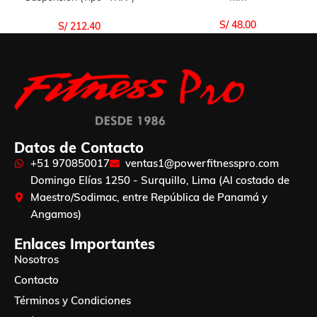
Importado Uso Casa
S/
48.00
S/
212.40
Datos de Contacto
+51 970850017
ventas1@powerfitnesspro.com
Domingo Elías 1250 - Surquillo, Lima (Al costado de
Maestro/Sodimac, entre República de Panamá y
Angamos)
Enlaces Importantes
Nosotros
Contacto
Términos y Condiciones