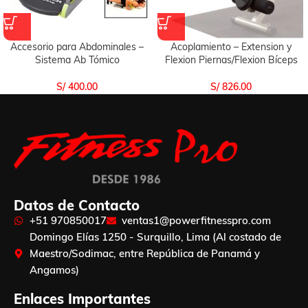
Accesorio para Abdominales –
Acoplamiento – Extension y
Sistema Ab Tómico
Flexion Piernas/Flexion Bíceps
S/
400.00
S/
826.00
Datos de Contacto
+51 970850017
ventas1@powerfitnesspro.com
Domingo Elías 1250 - Surquillo, Lima (Al costado de
Maestro/Sodimac, entre República de Panamá y
Angamos)
Enlaces Importantes